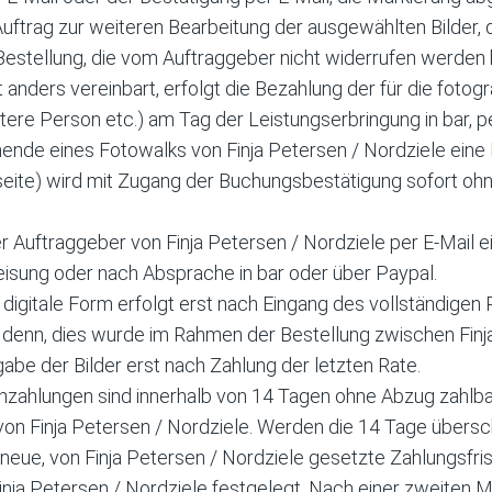
 Auftrag zur weiteren Bearbeitung der ausgewählten Bilder, 
 Bestellung, die vom Auftraggeber nicht widerrufen werden 
t anders vereinbart, erfolgt die Bezahlung der für die foto
tere Person etc.) am Tag der Leistungserbringung in bar, 
de eines Fotowalks von Finja Petersen / Nordziele eine 
eite) wird mit Zugang der Buchungsbestätigung sofort o
r Auftraggeber von Finja Petersen / Nordziele per E-Mail 
eisung oder nach Absprache in bar oder über Paypal.
 digitale Form erfolgt erst nach Eingang des vollständige
ei denn, dies wurde im Rahmen der Bestellung zwischen Fin
rgabe der Bilder erst nach Zahlung der letzten Rate.
ahlungen sind innerhalb von 14 Tagen ohne Abzug zahlbar.
n Finja Petersen / Nordziele. Werden die 14 Tage überschr
eue, von Finja Petersen / Nordziele gesetzte Zahlungsfrist.
ja Petersen / Nordziele festgelegt. Nach einer zweiten Ma