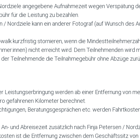
 / Nordziele angegebene Aufnahmezeit wegen Verspätung 
bühr für die Leistung zu bezahlen.
sen / Nordziele kann ein anderer Fotograf (auf Wunsch des A
towalk kurzfristig stornieren, wenn die Mindestteilnehmer
mer:innen) nicht erreicht wird. Dem Teilnehmenden wird mö
lt der Teilnehmende die Teilnahmegebühr ohne Abzüge zurü
Leistungserbringung werden ab einer Entfernung von meh
pro gefahrenen Kilometer berechnet.
chtigungen, Beratungsgesprächen etc. werden Fahrtkosten 
 An- und Abreisezeit zusätzlich nach Finja Petersen / Nor
osten ist die Entfernung zwischen dem Geschäftssitz von F