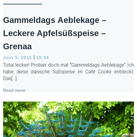
Gammeldags Aeblekage –
Leckere Apfelsüßspeise –
Grenaa
|
Juni 5, 2016
19:34
Total lecker! Probier doch mal “Gammeldags Aeblekage” Ich
habe diese dänische Süßspeise im Café Cookii entdeckt.
Das[…]
Read more