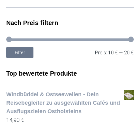
Nach Preis filtern
Filter
Min
Ma
Preis:
10 €
—
20 €
Pre
Pre
Top bewertete Produkte
Windbüddel & Ostseewellen - Dein
Reisebegleiter zu ausgewählten Cafés und
Ausflugszielen Ostholsteins
14,90
€