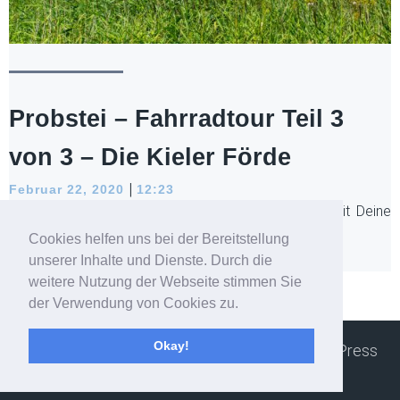
Probstei – Fahrradtour Teil 3
von 3 – Die Kieler Förde
|
Februar 22, 2020
12:23
Werbung – Bald ist endlich wieder Radsaison! Damit Deine
Vorfreude darauf steigt, erzähle ich Dir von meiner[…]
Cookies helfen uns bei der Bereitstellung
unserer Inhalte und Dienste. Durch die
Read more
weitere Nutzung der Webseite stimmen Sie
der Verwendung von Cookies zu.
Okay!
© 2026 Nordziele. Created with ❤ using WordPress
and
Kubio