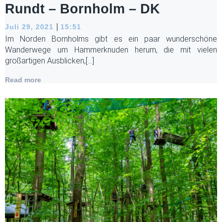
Rundt – Bornholm – DK
|
Juli 29, 2021
15:51
Im Norden Bornholms gibt es ein paar wunderschöne
Wanderwege um Hammerknuden herum, die mit vielen
großartigen Ausblicken,[…]
Read more