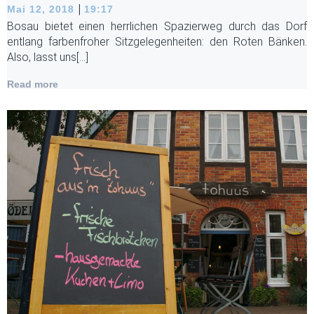
|
Mai 12, 2018
19:17
Bosau bietet einen herrlichen Spazierweg durch das Dorf
entlang farbenfroher Sitzgelegenheiten: den Roten Bänken.
Also, lasst uns[…]
Read more