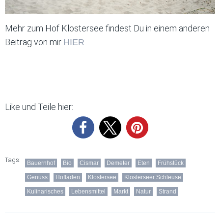
Mehr zum Hof Klostersee findest Du in einem anderen
Beitrag von mir
HIER
Like und Teile hier:
Tags:
Bauernhof
Bio
Cismar
Demeter
Eten
Frühstück
Genuss
Hofladen
Klostersee
Klosterseer Schleuse
Kulinarisches
Lebensmittel
Markt
Natur
Strand