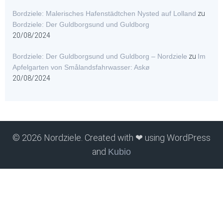
Bordziele: Malerisches Hafenstädtchen Nysted auf Lolland
zu
Bordziele: Der Guldborgsund und Guldborg
20/08/2024
Bordziele: Der Guldborgsund und Guldborg – Nordziele
zu
Im
Apfelgarten von Smålandsfahrwasser: Askø
20/08/2024
© 2026 Nordziele. Created with ❤ using WordPress
and
Kubio