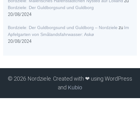
Bordziele: Malerisches Hafenstädtchen Nysted auf Lolland
zu
Bordziele: Der Guldborgsund und Guldborg
20/08/2024
Bordziele: Der Guldborgsund und Guldborg – Nordziele
zu
Im
Apfelgarten von Smålandsfahrwasser: Askø
20/08/2024
© 2026 Nordziele. Created with ❤ using WordPress
and
Kubio