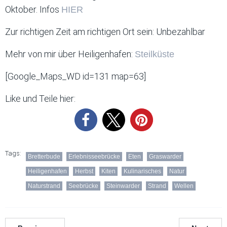
Oktober. Infos
HIER
Zur richtigen Zeit am richtigen Ort sein: Unbezahlbar
Mehr von mir über Heiligenhafen:
Steilküste
[Google_Maps_WD id=131 map=63]
Like und Teile hier:
Tags:
Bretterbude
Erlebnisseebrücke
Eten
Graswarder
Heiligenhafen
Herbst
Kiten
Kulinarisches
Natur
Naturstrand
Seebrücke
Steinwarder
Strand
Wellen